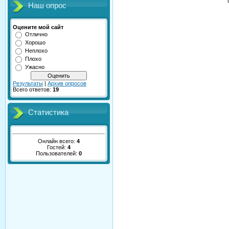
Наш опрос
Оцените мой сайт
Отлично
Хорошо
Неплохо
Плохо
Ужасно
Результаты
|
Архив опросов
Всего ответов:
19
Статистика
Онлайн всего:
4
Гостей:
4
Пользователей:
0