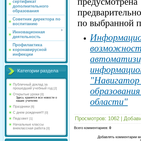
предусмот
сертификат
дополнительного
предварительн
образования
Советник директора по
по выбранной 
воспитанию
Инновационная
Информаци
деятельность
Профилактика
возможност
коронавирусной
инфекции
автоматизи
информа
Категории раздела
"Навигато
Публичный доклад за
образован
прошедший учебный год
[2]
Открытые уроки
[0]
Здесь хранятся все новости о
области"
наших учителях
Праздники
[6]
С днем рождения!!!
[0]
Просмотров
:
1062
|
Добав
Педсовет
[1]
Начальные классы
Всего комментариев
:
0
внеклассная работа
[0]
Добавлять комментарии мо