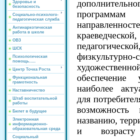
дополнитель
Здоровье и
безопасность
програм
Социально-психолого-
педагогическая служба
направленн
Антинаркотическая
работа в школе
краеведче
ОВЗ
педагогическо
ШСК
физкультурно-с
Психологическая
помощь…..
художественн
Центр Точка Роста
обеспечение
Функциональная
грамотность
наиболее акт
Наставничество
для потребител
Штаб воспитательной
работы
возможность
Билет в будущее
названию, терр
Электронная
информационно-
и возрасту
образовательная среда
Социальный