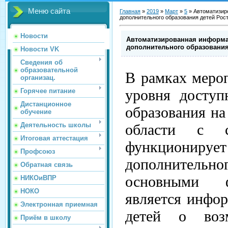
Меню сайта
Главная
»
2019
»
Март
»
5
»
Автоматизир
дополнительного образования детей Рос
Новости
Автоматизированная информа
дополнительного образования
Новости VK
Сведения об
образовательной
В рамках меро
организац.
уровня доступ
Горячее питание
Дистанционное
образования на
обучение
Деятельность школы
области с с
Итоговая аттестация
функциони
Профсоюз
дополнительно
Обратная связь
основными ф
НИКОиВПР
НОКО
является инфо
Электронная приемная
детей о воз
Приём в школу