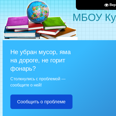
Вер
МБОУ Ку
Не убран мусор, яма
на дороге, не горит
фонарь?
Столкнулись с проблемой —
сообщите о ней!
Сообщить о проблеме