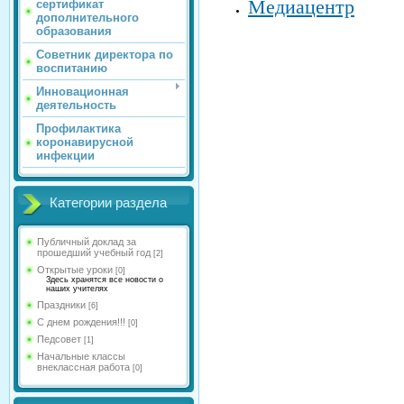
Медиацентр
сертификат
дополнительного
образования
Советник директора по
воспитанию
Инновационная
деятельность
Профилактика
коронавирусной
инфекции
Категории раздела
Публичный доклад за
прошедший учебный год
[2]
Открытые уроки
[0]
Здесь хранятся все новости о
наших учителях
Праздники
[6]
С днем рождения!!!
[0]
Педсовет
[1]
Начальные классы
внеклассная работа
[0]