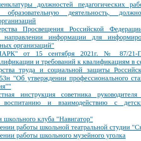
енклатуры должностей педагогических рабо
 образовательную деятельность, должно
организаций
рства Просвещения Российской Федерации
направлении информации для информиров
ных организаций"
АРК" от 15 сентября 2021г. № 87/21-П
лификации и требований к квалификациям в с
рства труда и социальной защиты Российс
 53н "Об утверждении профессионального ста
ия""
тная инструкция советника руководителя 
о воспитанию и взаимодействию с детс
и школьного клуба "Навигатор"
ении работы школьной театральной студии "С
ении работы школьного музейного уголка