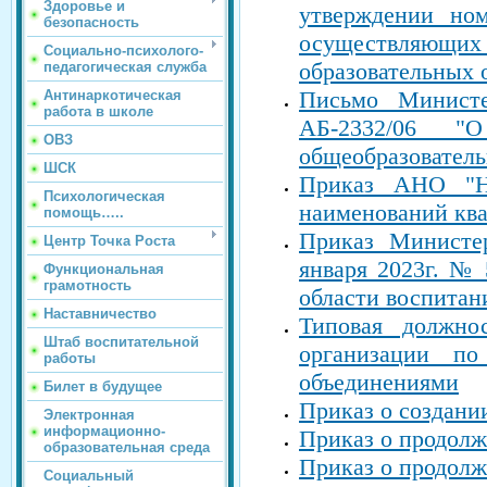
Здоровье и
утверждении ном
безопасность
осуществляющих
Социально-психолого-
образовательных 
педагогическая служба
Письмо Министе
Антинаркотическая
работа в школе
АБ-2332/06 "О 
ОВЗ
общеобразователь
ШСК
Приказ АНО "Н
Психологическая
наименований ква
помощь…..
Приказ Министе
Центр Точка Роста
января 2023г. №
Функциональная
грамотность
области воспитан
Наставничество
Типовая должнос
Штаб воспитательной
организации п
работы
объединениями
Билет в будущее
Приказ о создани
Электронная
информационно-
Приказ о продолж
образовательная среда
Приказ о продолж
Социальный