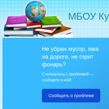
МБОУ Ку
Не убран мусор, яма
на дороге, не горит
фонарь?
Столкнулись с проблемой —
сообщите о ней!
Сообщить о проблеме