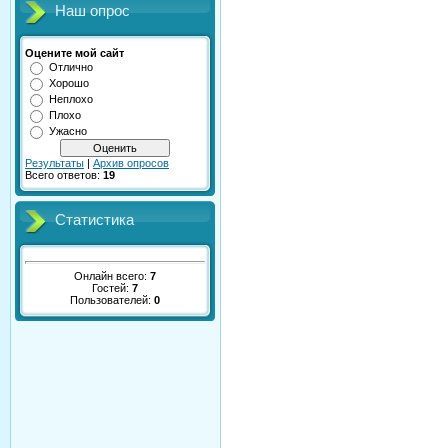
Наш опрос
Оцените мой сайт
Отлично
Хорошо
Неплохо
Плохо
Ужасно
Результаты
|
Архив опросов
Всего ответов:
19
Статистика
Онлайн всего:
7
Гостей:
7
Пользователей:
0