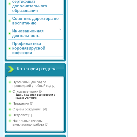
сертификат
дополнительного
образования
Советник директора по
воспитанию
Инновационная
деятельность
Профилактика
коронавирусной
инфекции
Категории раздела
Публичный доклад за
прошедший учебный год
[2]
Открытые уроки
[0]
Здесь хранятся все новости о
наших учителях
Праздники
[6]
С днем рождения!!!
[0]
Педсовет
[1]
Начальные классы
внеклассная работа
[0]