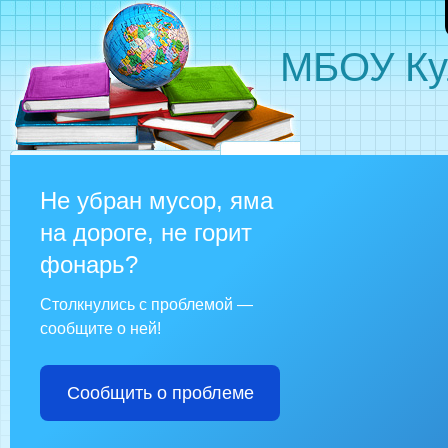
МБОУ Ку
Не убран мусор, яма
на дороге, не горит
фонарь?
Столкнулись с проблемой —
сообщите о ней!
Сообщить о проблеме