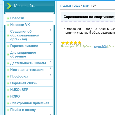
Меню сайта
Главная
»
2019
»
Март
»
07
Соревнования по спортивном
Новости
Новости VK
5 марта 2019 года на базе МБО
Сведения об
приняли участие 9 образовательн
образовательной
организац.
Горячее питание
Просмотров:
1013
|
Добавил:
angelok9-09
|
Дата:
Дистанционное
обучение
Деятельность школы
Итоговая аттестация
Профсоюз
Обратная связь
НИКОиВПР
НОКО
Электронная приемная
Приём в школу