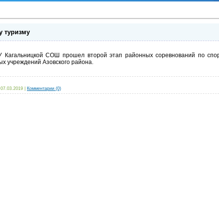
у туризму
У Кагальницкой СОШ прошел второй этап районных соревнований по спор
ых учреждений Азовского района.
07.03.2019
|
Комментарии (0)