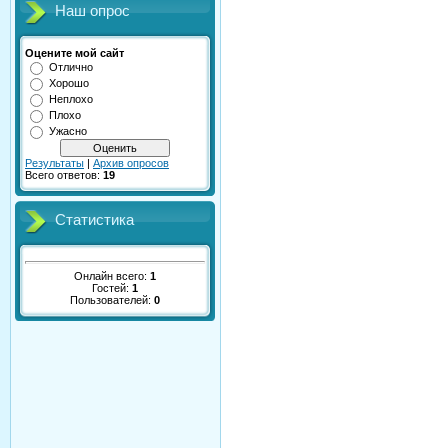
Наш опрос
Оцените мой сайт
Отлично
Хорошо
Неплохо
Плохо
Ужасно
Результаты
|
Архив опросов
Всего ответов:
19
Статистика
Онлайн всего:
1
Гостей:
1
Пользователей:
0