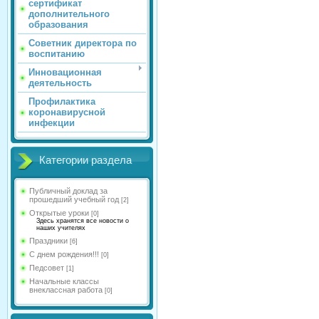
сертификат
дополнительного
образования
Советник директора по
воспитанию
Инновационная
деятельность
Профилактика
коронавирусной
инфекции
Категории раздела
Публичный доклад за
прошедший учебный год
[2]
Открытые уроки
[0]
Здесь хранятся все новости о
наших учителях
Праздники
[6]
С днем рождения!!!
[0]
Педсовет
[1]
Начальные классы
внеклассная работа
[0]