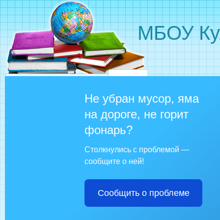
МБОУ Ку
Не убран мусор, яма
на дороге, не горит
фонарь?
Столкнулись с проблемой —
сообщите о ней!
Сообщить о проблеме