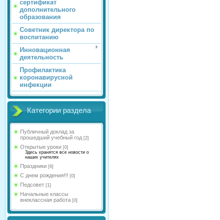
сертификат
дополнительного
образования
Советник директора по
воспитанию
Инновационная
деятельность
Профилактика
коронавирусной
инфекции
Категории раздела
Публичный доклад за
прошедший учебный год
[2]
Открытые уроки
[0]
Здесь хранятся все новости о
наших учителях
Праздники
[6]
С днем рождения!!!
[0]
Педсовет
[1]
Начальные классы
внеклассная работа
[0]