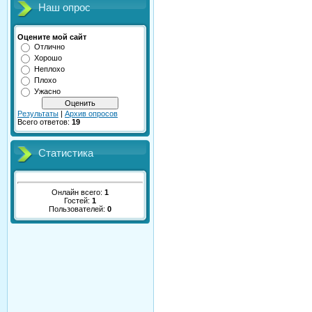
Наш опрос
Оцените мой сайт
Отлично
Хорошо
Неплохо
Плохо
Ужасно
Результаты
|
Архив опросов
Всего ответов:
19
Статистика
Онлайн всего:
1
Гостей:
1
Пользователей:
0