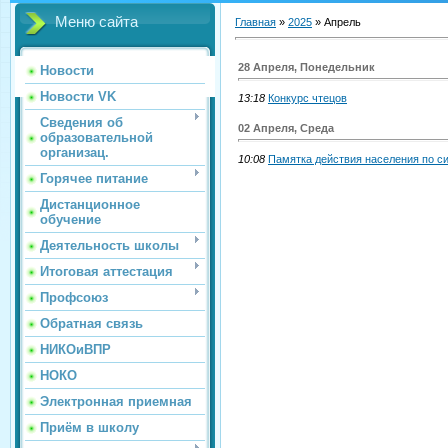
Меню сайта
Главная
»
2025
»
Апрель
28 Апреля, Понедельник
Новости
Новости VK
13:18
Конкурс чтецов
Сведения об
02 Апреля, Среда
образовательной
организац.
10:08
Памятка действия населения по с
Горячее питание
Дистанционное
обучение
Деятельность школы
Итоговая аттестация
Профсоюз
Обратная связь
НИКОиВПР
НОКО
Электронная приемная
Приём в школу