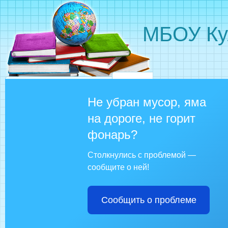
МБОУ Ку
Не убран мусор, яма
на дороге, не горит
фонарь?
Столкнулись с проблемой —
сообщите о ней!
Сообщить о проблеме