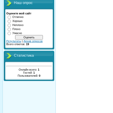
Наш опрос
Оцените мой сайт
Отлично
Хорошо
Неплохо
Плохо
Ужасно
Результаты
|
Архив опросов
Всего ответов:
19
Статистика
Онлайн всего:
1
Гостей:
1
Пользователей:
0