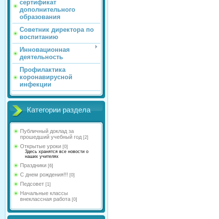
сертификат
дополнительного
образования
Советник директора по
воспитанию
Инновационная
деятельность
Профилактика
коронавирусной
инфекции
Категории раздела
Публичный доклад за
прошедший учебный год
[2]
Открытые уроки
[0]
Здесь хранятся все новости о
наших учителях
Праздники
[6]
С днем рождения!!!
[0]
Педсовет
[1]
Начальные классы
внеклассная работа
[0]