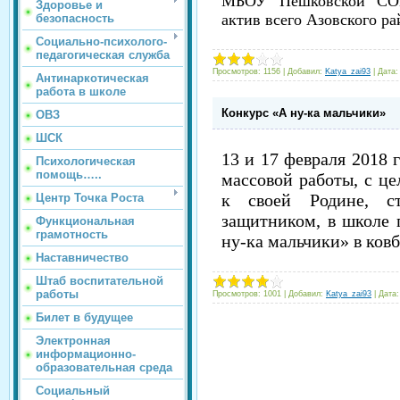
МБОУ Пешковской СОШ
Здоровье и
актив всего Азовского рай
безопасность
Социально-психолого-
педагогическая служба
Просмотров:
1156
|
Добавил:
Katya_zai93
|
Дата:
Антинаркотическая
работа в школе
Конкурс «А ну-ка мальчики»
ОВЗ
ШСК
13 и 17 февраля 2018 
Психологическая
помощь…..
массовой работы, с ц
к своей Родине, с
Центр Точка Роста
защитником, в школе
Функциональная
грамотность
ну-ка мальчики» в ков
Наставничество
Штаб воспитательной
работы
Просмотров:
1001
|
Добавил:
Katya_zai93
|
Дата:
Билет в будущее
Электронная
информационно-
образовательная среда
Социальный