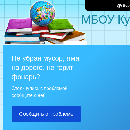
Вер
МБОУ Ку
Не убран мусор, яма
на дороге, не горит
фонарь?
Столкнулись с проблемой —
сообщите о ней!
Сообщить о проблеме