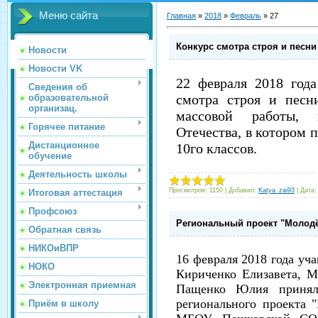
Меню сайта
Главная
»
2018
»
Февраль
»
27
Конкурс смотра строя и песни
Новости
Новости VK
22 февраля 2018 год
Сведения об
смотра строя и песн
образовательной
организац.
массовой работы,
Горячее питание
Отечества, в котором 
Дистанционное
10го классов.
обучение
Деятельность школы
Просмотров:
1150
|
Добавил:
Katya_zai93
|
Дата:
Итоговая аттестация
Профсоюз
Региональный проект "Молодё
Обратная связь
НИКОиВПР
16 февраля 2018 года уч
НОКО
Кириченко Елизавета, 
Электронная приемная
Пащенко Юлия принял
регионального проекта 
Приём в школу