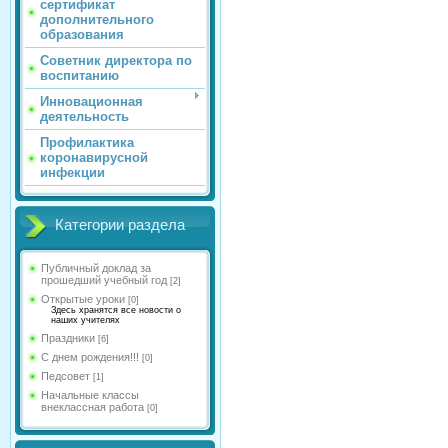
сертификат
дополнительного
образования
Советник директора по
воспитанию
Инновационная
деятельность
Профилактика
коронавирусной
инфекции
Категории раздела
Публичный доклад за
прошедший учебный год
[2]
Открытые уроки
[0]
Здесь хранятся все новости о
наших учителях
Праздники
[6]
С днем рождения!!!
[0]
Педсовет
[1]
Начальные классы
внеклассная работа
[0]