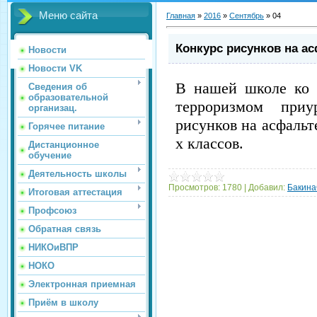
Меню сайта
Главная
»
2016
»
Сентябрь
»
04
Конкурс рисунков на а
Новости
Новости VK
В нашей школе ко 
Сведения об
образовательной
терроризмом приу
организац.
рисунков на асфальт
Горячее питание
х классов.
Дистанционное
обучение
Деятельность школы
Просмотров:
1780
|
Добавил:
Бакин
Итоговая аттестация
Профсоюз
Обратная связь
НИКОиВПР
НОКО
Электронная приемная
Приём в школу