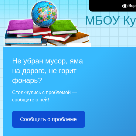
Вер
МБОУ Ку
Не убран мусор, яма
на дороге, не горит
фонарь?
Столкнулись с проблемой —
сообщите о ней!
Сообщить о проблеме