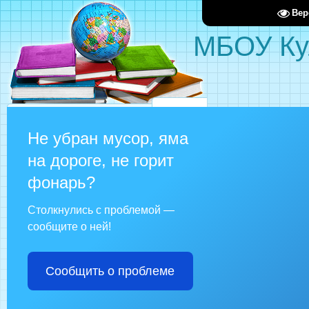
Вер
МБОУ Ку
Не убран мусор, яма
на дороге, не горит
фонарь?
Столкнулись с проблемой —
сообщите о ней!
Сообщить о проблеме