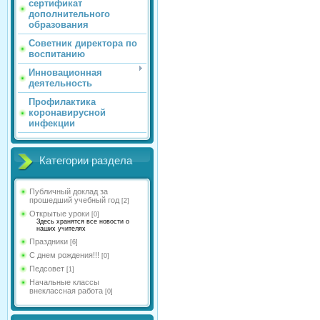
сертификат
дополнительного
образования
Советник директора по
воспитанию
Инновационная
деятельность
Профилактика
коронавирусной
инфекции
Категории раздела
Публичный доклад за
прошедший учебный год
[2]
Открытые уроки
[0]
Здесь хранятся все новости о
наших учителях
Праздники
[6]
С днем рождения!!!
[0]
Педсовет
[1]
Начальные классы
внеклассная работа
[0]