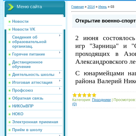
Меню сайта
Главная
»
2014
»
Июнь
»
03
Открытие военно-спорт
Новости
Новости VK
2 июня состоялось
Сведения об
образовательной
игр "Зарница" и "
организац.
проходящих в Азо
Горячее питание
Александровского ле
Дистанционное
обучение
С юнармейцами наш
Деятельность школы
района Валерий Ник
Итоговая аттестация
Профсоюз
Обратная связь
Категория:
Праздники
|
Просмотров:
(0)
НИКОиВПР
НОКО
Электронная приемная
Приём в школу