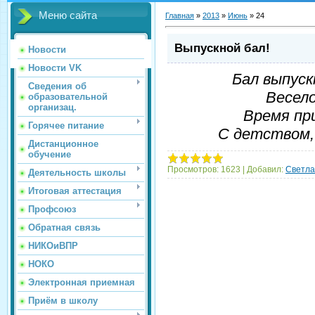
Меню сайта
Главная
»
2013
»
Июнь
»
24
Выпускной бал!
Новости
Новости VK
Бал выпуск
Сведения об
Весело
образовательной
организац.
Время пр
Горячее питание
С детством,
Дистанционное
обучение
Просмотров:
1623
|
Добавил:
Светла
Деятельность школы
Итоговая аттестация
Профсоюз
Обратная связь
НИКОиВПР
НОКО
Электронная приемная
Приём в школу