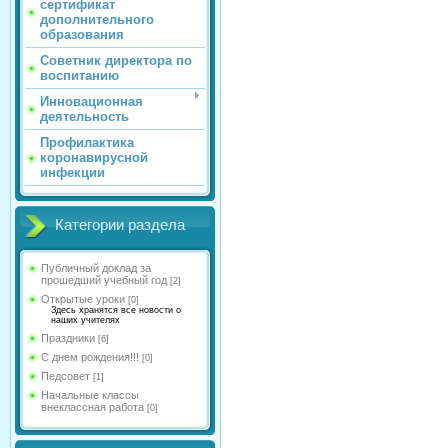
сертификат
дополнительного
образования
Советник директора по
воспитанию
Инновационная
деятельность
Профилактика
коронавирусной
инфекции
Категории раздела
Публичный доклад за
прошедший учебный год
[2]
Открытые уроки
[0]
Здесь хранятся все новости о
наших учителях
Праздники
[6]
С днем рождения!!!
[0]
Педсовет
[1]
Начальные классы
внеклассная работа
[0]