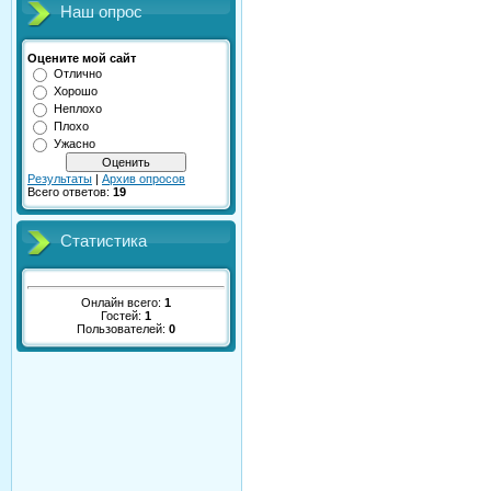
Наш опрос
Оцените мой сайт
Отлично
Хорошо
Неплохо
Плохо
Ужасно
Результаты
|
Архив опросов
Всего ответов:
19
Статистика
Онлайн всего:
1
Гостей:
1
Пользователей:
0