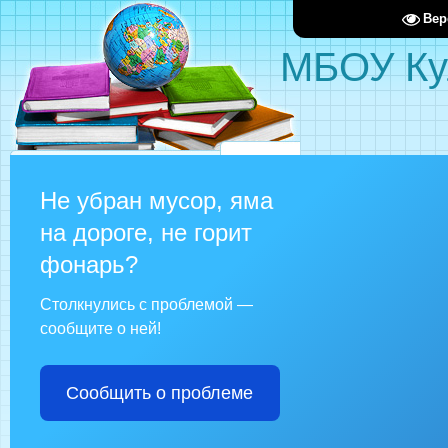
Вер
МБОУ Ку
Не убран мусор, яма
на дороге, не горит
фонарь?
Столкнулись с проблемой —
сообщите о ней!
Сообщить о проблеме