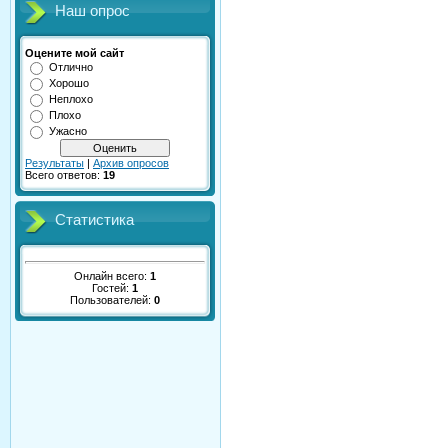
Наш опрос
Оцените мой сайт
Отлично
Хорошо
Неплохо
Плохо
Ужасно
Результаты
|
Архив опросов
Всего ответов:
19
Статистика
Онлайн всего:
1
Гостей:
1
Пользователей:
0