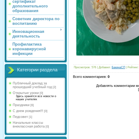
сертификат
дополнительного
образования
Советник директора по
воспитанию
Инновационная
деятельность
Профилактика
коронавирусной
инфекции
Просмотров
:
576
|
Добавил
:
БакинаСП
|
Рейтинг
:
Категории раздела
Всего комментариев
:
0
Публичный доклад за
Добавлять комментарии мо
прошедший учебный год
[2]
Открытые уроки
[0]
Здесь хранятся все новости о
наших учителях
Праздники
[6]
С днем рождения!!!
[0]
Педсовет
[1]
Начальные классы
внеклассная работа
[0]