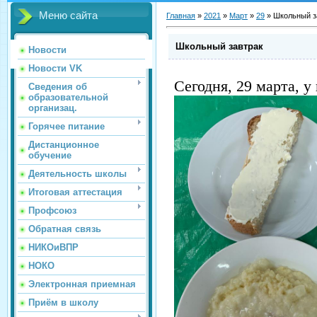
Меню сайта
Главная
»
2021
»
Март
»
29
»
Школьный з
Школьный завтрак
Новости
Новости VK
Сегодня, 29 марта, у
Сведения об
образовательной
организац.
Горячее питание
Дистанционное
обучение
Деятельность школы
Итоговая аттестация
Профсоюз
Обратная связь
НИКОиВПР
НОКО
Электронная приемная
Приём в школу