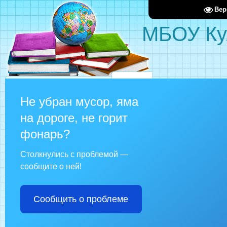
Вер
МБОУ Ку
Не убран мусор, яма
на дороге, не горит
фонарь?
Столкнулись с проблемой —
сообщите о ней!
Сообщить о проблеме