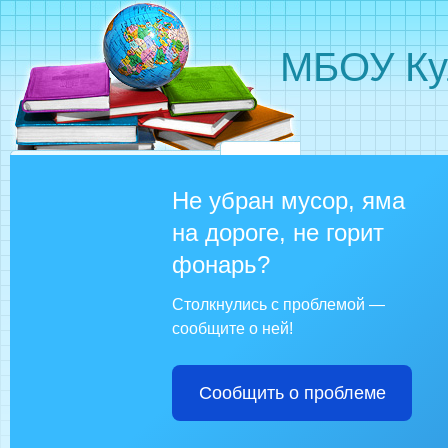
МБОУ Ку
Не убран мусор, яма
на дороге, не горит
фонарь?
Столкнулись с проблемой —
сообщите о ней!
Сообщить о проблеме