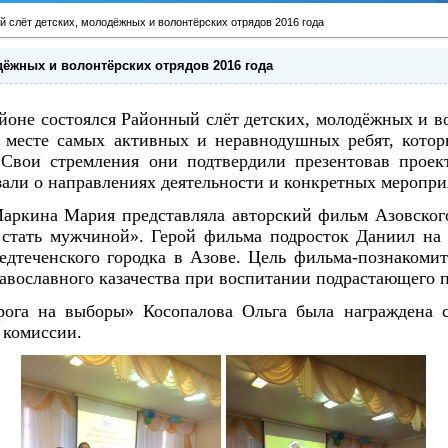
 слёт детских, молодёжных и волонтёрских отрядов 2016 года
дёжных и волонтёрских отрядов 2016 года
айоне состоялся Районный слёт детских, молодёжных и в
м месте самых активных и неравнодушных ребят, кото
 Свои стремления они подтвердили презентовав проек
зали о направлениях деятельности и конкретных меропри
ркина Мария представляла авторский фильм Азовского
 стать мужчиной». Герой фильма подросток Даниил на 
едтеченского городка в Азове. Цель фильма-познакоми
вославного казачества при воспитании подрастающего п
ога на выборы» Косопалова Ольга была награждена с
 комиссии.