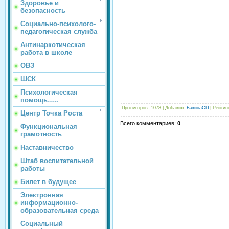
Здоровье и
безопасность
Социально-психолого-
педагогическая служба
Антинаркотическая
работа в школе
ОВЗ
ШСК
Психологическая
помощь…..
Просмотров
:
1078
|
Добавил
:
БакинаСП
|
Рейтин
Центр Точка Роста
Всего комментариев
:
0
Функциональная
грамотность
Наставничество
Штаб воспитательной
работы
Билет в будущее
Электронная
информационно-
образовательная среда
Социальный