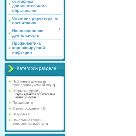
сертификат
дополнительного
образования
Советник директора по
воспитанию
Инновационная
деятельность
Профилактика
коронавирусной
инфекции
Категории раздела
Публичный доклад за
прошедший учебный год
[2]
Открытые уроки
[0]
Здесь хранятся все новости о
наших учителях
Праздники
[6]
С днем рождения!!!
[0]
Педсовет
[1]
Начальные классы
внеклассная работа
[0]