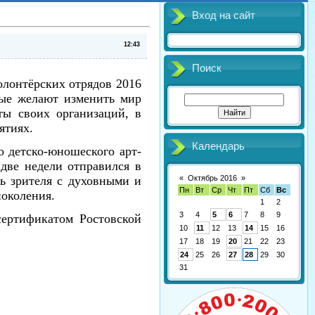
Вход на сайт
12:43
Поиск
олонтёрских отрядов 2016
рые желают изменить мир
ты своих организаций, в
ятиях.
Календарь
 детско-юношеского арт-
две недели отправился в
«
Октябрь 2016
»
ть зрителя с духовными и
Пн
Вт
Ср
Чт
Пт
Сб
Вс
околения.
1
2
3
4
5
6
7
8
9
ертификатом Ростовской
10
11
12
13
14
15
16
17
18
19
20
21
22
23
24
25
26
27
28
29
30
31