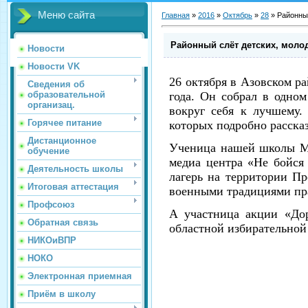
Меню сайта
Главная
»
2016
»
Октябрь
»
28
»
Районный
Районный слёт детских, моло
Новости
Новости VK
26 октября в Азовском р
Сведения об
образовательной
года. Он собрал в одно
организац.
вокруг себя к лучшему.
Горячее питание
которых подробно расска
Дистанционное
Ученица нашей школы Ма
обучение
медиа центра «Не бойся
Деятельность школы
лагерь на территории Пр
Итоговая аттестация
военными традициями пра
Профсоюз
А участница акции «Дор
Обратная связь
областной избирательной
НИКОиВПР
НОКО
Электронная приемная
Приём в школу