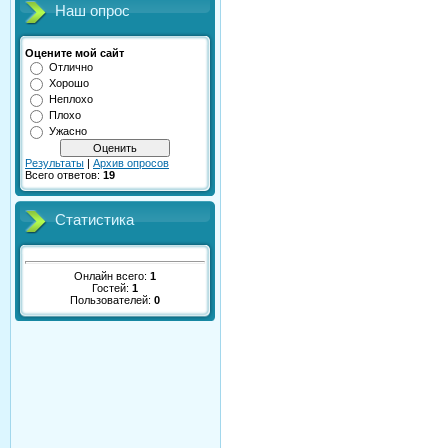
Наш опрос
Оцените мой сайт
Отлично
Хорошо
Неплохо
Плохо
Ужасно
Результаты
|
Архив опросов
Всего ответов:
19
Статистика
Онлайн всего:
1
Гостей:
1
Пользователей:
0