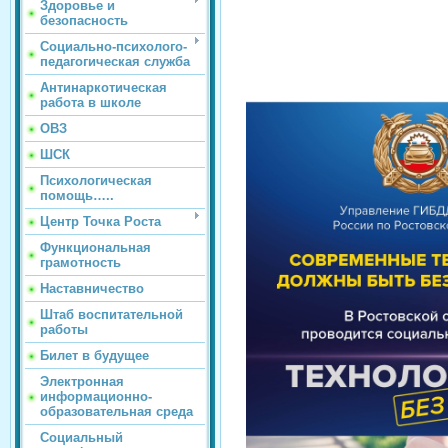
Здоровье и
безопасность
Социально-психолого-
педагогическая служба
Антинаркотическая
работа в школе
ОВЗ
ШСК
Психологическая
помощь…..
Центр Точка Роста
Функциональная
грамотность
Наставничество
Штаб воспитательной
работы
Билет в будущее
Электронная
информационно-
образовательная среда
Социальный