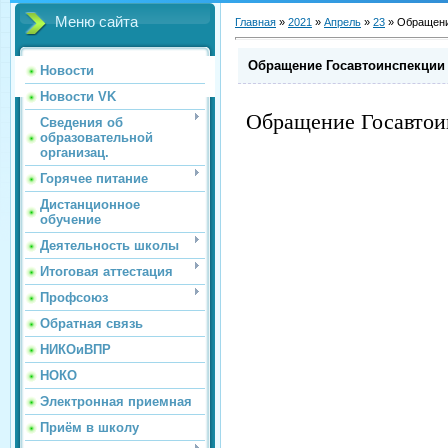
Меню сайта
Главная
»
2021
»
Апрель
»
23
»
Обращени
Обращение Госавтоинспекции 
Новости
Новости VK
Обращение Госавтои
Сведения об
образовательной
организац.
Горячее питание
Дистанционное
обучение
Деятельность школы
Итоговая аттестация
Профсоюз
Обратная связь
НИКОиВПР
НОКО
Электронная приемная
Приём в школу