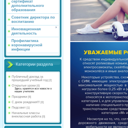
сертификат
дополнительного
образования
Советник директора по
воспитанию
Инновационная
деятельность
Профилактика
коронавирусной
инфекции
Категории раздела
Публичный доклад за
прошедший учебный год
[2]
Открытые уроки
[0]
Здесь хранятся все новости о
наших учителях
Праздники
[6]
С днем рождения!!!
[0]
Педсовет
[1]
Начальные классы
внеклассная работа
[0]