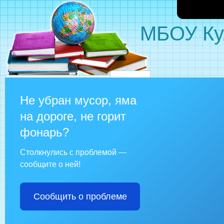
МБОУ Ку
Не убран мусор, яма
на дороге, не горит
фонарь?
Столкнулись с проблемой —
сообщите о ней!
Сообщить о проблеме