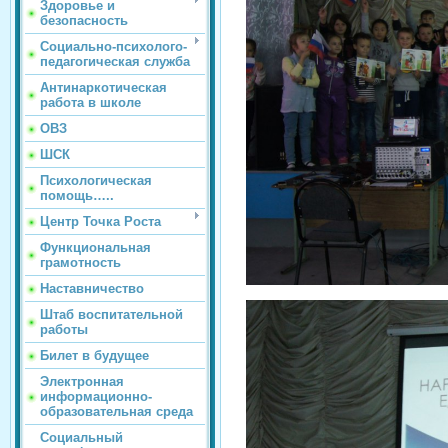
Здоровье и
безопасность
Социально-психолого-
педагогическая служба
Антинаркотическая
работа в школе
ОВЗ
ШСК
Психологическая
помощь…..
Центр Точка Роста
Функциональная
грамотность
Наставничество
Штаб воспитательной
работы
Билет в будущее
Электронная
информационно-
образовательная среда
Социальный