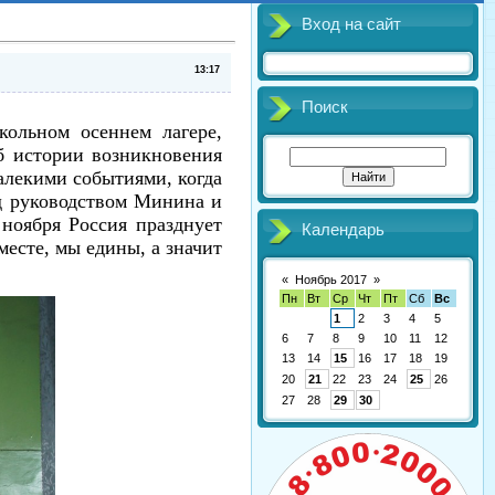
Вход на сайт
13:17
Поиск
кольном осеннем лагере,
б истории возникновения
алекими событиями, когда
од руководством Минина и
 ноября Россия празднует
Календарь
месте, мы едины, а значит
«
Ноябрь 2017
»
Пн
Вт
Ср
Чт
Пт
Сб
Вс
1
2
3
4
5
6
7
8
9
10
11
12
13
14
15
16
17
18
19
20
21
22
23
24
25
26
27
28
29
30