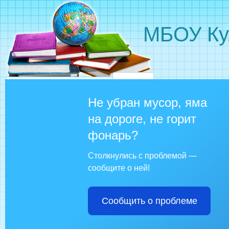
МБОУ Ку
Не убран мусор, яма
на дороге, не горит
фонарь?
Столкнулись с проблемой —
сообщите о ней!
Сообщить о проблеме