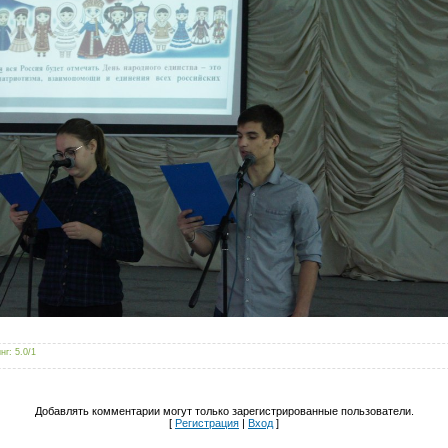
нг
:
5.0
/
1
Добавлять комментарии могут только зарегистрированные пользователи.
[
Регистрация
|
Вход
]