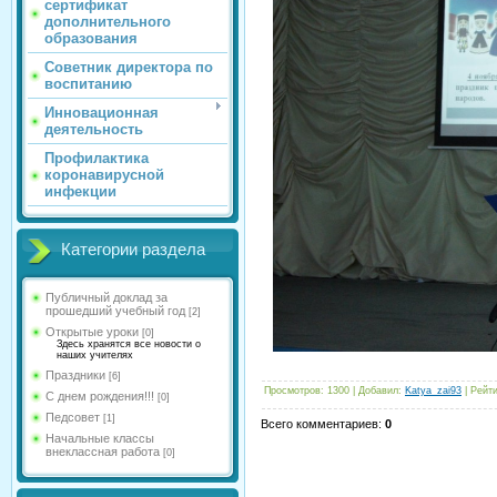
сертификат
дополнительного
образования
Советник директора по
воспитанию
Инновационная
деятельность
Профилактика
коронавирусной
инфекции
Категории раздела
Публичный доклад за
прошедший учебный год
[2]
Открытые уроки
[0]
Здесь хранятся все новости о
наших учителях
Праздники
[6]
Просмотров
:
1300
|
Добавил
:
Katya_zai93
|
Рейти
С днем рождения!!!
[0]
Педсовет
[1]
Всего комментариев
:
0
Начальные классы
внеклассная работа
[0]