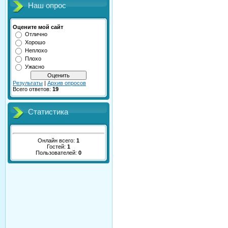
Наш опрос
Оцените мой сайт
Отлично
Хорошо
Неплохо
Плохо
Ужасно
Результаты
|
Архив опросов
Всего ответов:
19
Статистика
Онлайн всего:
1
Гостей:
1
Пользователей:
0