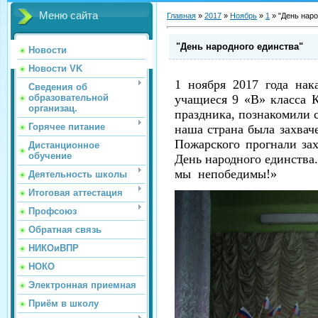
Меню сайта
Главная
»
2017
»
Ноябрь
»
1
»
"День наро
"День народного единства"
Новости
Новости VK
1 ноября 2017 года нак
Сведения об
образовательной
учащиеся 9 «В» класса 
организац.
праздника, познакомили 
Горячее питание
наша страна была захвач
Пожарского прогнали зах
Дистанционное
обучение
День народного единства.
мы непобедимы!»
Деятельность школы
Итоговая аттестация
Профсоюз
Обратная связь
НИКОиВПР
НОКО
Электронная приемная
Приём в школу