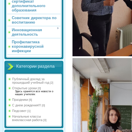
сертификат
дополнительного
образования
Советник директора по
воспитанию
Инновационная
деятельность
Профилактика
коронавирусной
инфекции
Категории раздела
Публичный доклад за
прошедший учебный год
[2]
Открытые уроки
[0]
Здесь хранятся все новости о
наших учителях
Праздники
[6]
С днем рождения!!!
[0]
Педсовет
[1]
Начальные классы
внеклассная работа
[0]