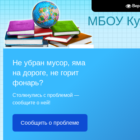
Вер
МБОУ Ку
Не убран мусор, яма
на дороге, не горит
фонарь?
Столкнулись с проблемой —
сообщите о ней!
Сообщить о проблеме