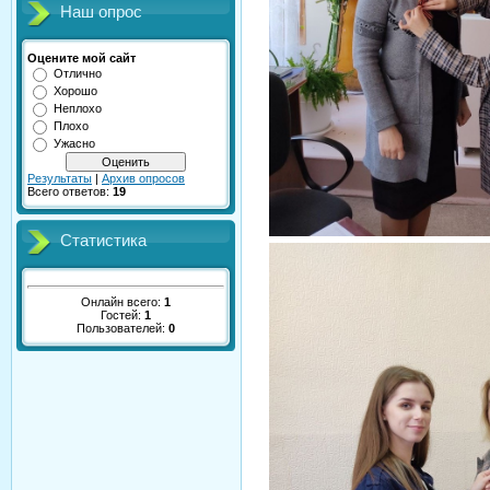
Наш опрос
Оцените мой сайт
Отлично
Хорошо
Неплохо
Плохо
Ужасно
Результаты
|
Архив опросов
Всего ответов:
19
Статистика
Онлайн всего:
1
Гостей:
1
Пользователей:
0