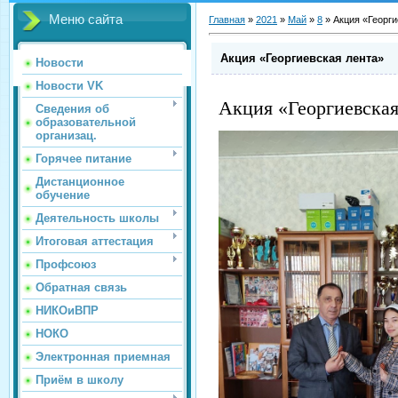
Меню сайта
Главная
»
2021
»
Май
»
8
»
Акция «Георги
Акция «Георгиевская лента»
Новости
Новости VK
Акция «Георгиевская
Сведения об
образовательной
организац.
Горячее питание
Дистанционное
обучение
Деятельность школы
Итоговая аттестация
Профсоюз
Обратная связь
НИКОиВПР
НОКО
Электронная приемная
Приём в школу