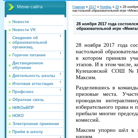
Меню сайта
Главная
»
2017
»
Ноябрь
»
29
»
28 ноября
настольной образовательной игре «Межг
Новости
28 ноября 2017 года состоялс
образовательной игре «Межга
Новости VK
Сведения об
образовательной
28 ноября 2017 года со
организац.
настольной образователь
Горячее питание
в котором приняли уча
Дистанционное
этапов. И в этом числе,
обучение
Кулешовской СОШ №16
Деятельность школы
Максим.
Итоговая аттестация
Разделившись в команды
Профсоюз
призовые места. Учас
Обратная связь
проводили интерактивн
избирательного права и п
НИКОиВПР
прибыли многие председ
НОКО
комиссий.
Электронная приемная
Максим упорно шёл к п
Приём в школу
нашим.