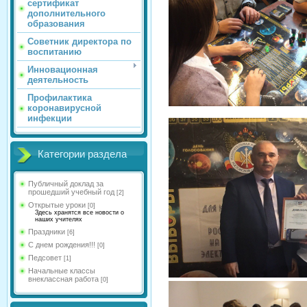
сертификат
дополнительного
образования
Советник директора по
воспитанию
Инновационная
деятельность
Профилактика
коронавирусной
инфекции
Категории раздела
Публичный доклад за
прошедший учебный год
[2]
Открытые уроки
[0]
Здесь хранятся все новости о
наших учителях
Праздники
[6]
С днем рождения!!!
[0]
Педсовет
[1]
Начальные классы
внеклассная работа
[0]