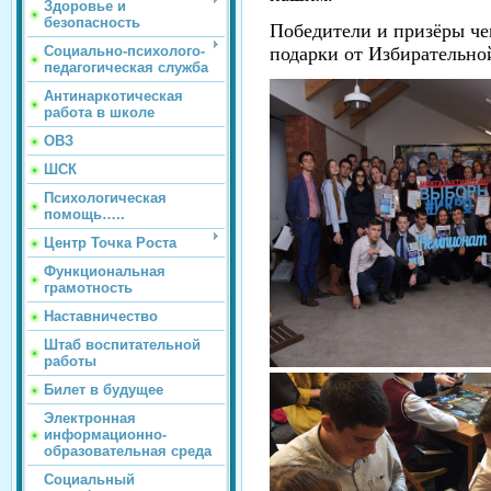
Здоровье и
безопасность
Победители и призёры ч
Социально-психолого-
подарки от Избирательно
педагогическая служба
Антинаркотическая
работа в школе
ОВЗ
ШСК
Психологическая
помощь…..
Центр Точка Роста
Функциональная
грамотность
Наставничество
Штаб воспитательной
работы
Билет в будущее
Электронная
информационно-
образовательная среда
Социальный