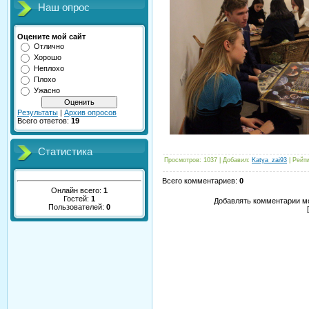
Наш опрос
Оцените мой сайт
Отлично
Хорошо
Неплохо
Плохо
Ужасно
Результаты
|
Архив опросов
Всего ответов:
19
Статистика
Просмотров
:
1037
|
Добавил
:
Katya_zai93
|
Рейти
Всего комментариев
:
0
Онлайн всего:
1
Гостей:
1
Добавлять комментарии мо
Пользователей:
0