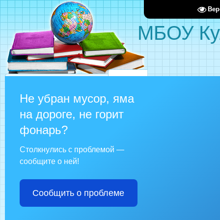
Вер
МБОУ Ку
Не убран мусор, яма
на дороге, не горит
фонарь?
Столкнулись с проблемой —
сообщите о ней!
Сообщить о проблеме